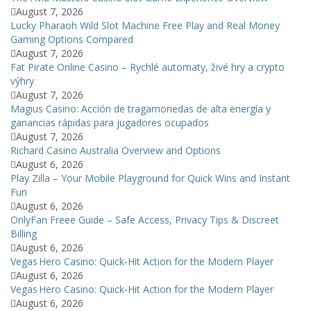
August 7, 2026
Lucky Pharaoh Wild Slot Machine Free Play and Real Money
Gaming Options Compared
August 7, 2026
Fat Pirate Online Casino – Rychlé automaty, živé hry a crypto
výhry
August 7, 2026
Magius Casino: Acción de tragamonedas de alta energía y
ganancias rápidas para jugadores ocupados
August 7, 2026
Richard Casino Australia Overview and Options
August 6, 2026
Play Zilla – Your Mobile Playground for Quick Wins and Instant
Fun
August 6, 2026
OnlyFan Freee Guide – Safe Access, Privacy Tips & Discreet
Billing
August 6, 2026
Vegas Hero Casino: Quick‑Hit Action for the Modern Player
August 6, 2026
Vegas Hero Casino: Quick‑Hit Action for the Modern Player
August 6, 2026