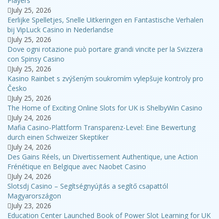
Players
July 25, 2026
Eerlijke Spelletjes, Snelle Uitkeringen en Fantastische Verhalen
bij VipLuck Casino in Nederlandse
July 25, 2026
Dove ogni rotazione può portare grandi vincite per la Svizzera
con Spinsy Casino
July 25, 2026
Kasino Rainbet s zvýšeným soukromím vylepšuje kontroly pro
Česko
July 25, 2026
The Home of Exciting Online Slots for UK is ShelbyWin Casino
July 24, 2026
Mafia Casino-Plattform Transparenz-Level: Eine Bewertung
durch einen Schweizer Skeptiker
July 24, 2026
Des Gains Réels, un Divertissement Authentique, une Action
Frénétique en Belgique avec Naobet Casino
July 24, 2026
Slotsdj Casino – Segítségnyújtás a segítő csapattól
Magyarországon
July 23, 2026
Education Center Launched Book of Power Slot Learning for UK