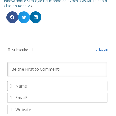
Innovazioni e Strategie nel mondo dei Giochi Casual: il Caso di
Chicken Road 2
»
Login
Subscribe
Nam
Emai
Web