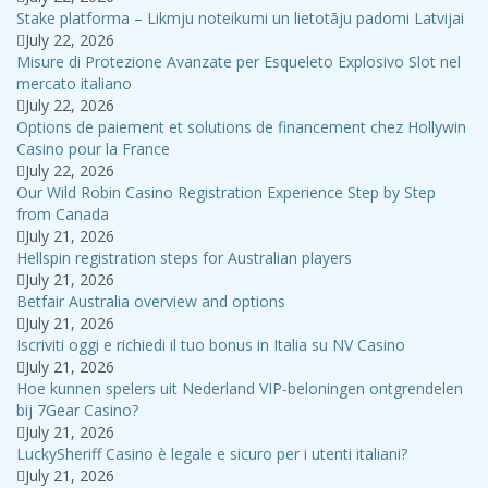
Stake platforma – Likmju noteikumi un lietotāju padomi Latvijai
July 22, 2026
Misure di Protezione Avanzate per Esqueleto Explosivo Slot nel
mercato italiano
July 22, 2026
Options de paiement et solutions de financement chez Hollywin
Casino pour la France
July 22, 2026
Our Wild Robin Casino Registration Experience Step by Step
from Canada
July 21, 2026
Hellspin registration steps for Australian players
July 21, 2026
Betfair Australia overview and options
July 21, 2026
Iscriviti oggi e richiedi il tuo bonus in Italia su NV Casino
July 21, 2026
Hoe kunnen spelers uit Nederland VIP-beloningen ontgrendelen
bij 7Gear Casino?
July 21, 2026
LuckySheriff Casino è legale e sicuro per i utenti italiani?
July 21, 2026