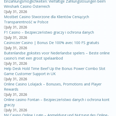
Einzahlungsmöglichkeiten: Vielfältige Zahlungslösungen beim
Winshark Casino Österreich
July 31, 2026
Mostbet Casino Stworzone dla Klientów Ceniących
Transparentność w Polsce
July 31, 2026
F1 Casino – Bezpieczeństwo graczy i ochrona danych
July 31, 2026
Casinozer Casino | Bonus De 100% avec 100 FS gratuits
July 31, 2026
Buitenlandse goksites voor Nederlandse spelers – Beste online
casino’s met een groot spelaanbod
July 31, 2026
Help Desk Hold Time Beef Up the Bonus Power Combo Slot
Game Customer Support in UK
July 31, 2026
Online Casino LolaJack – Bonuses, Promotions and Player
Rewards
July 31, 2026
Online casino Fontan – Bezpieczeństwo danych i ochrona kont
graczy
July 31, 2026
NV Casino Online Login – Anmeldung und Nutzung des Online-