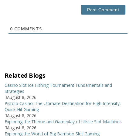
0
COMMENTS
Related Blogs
Casino Slot Ice Fishing Tournament Fundamentals and
Strategies
August 8, 2026
Pistolo Casino: The Ultimate Destination for High‑Intensity,
Quick‑Hit Gaming
August 8, 2026
Exploring the Theme and Gameplay of Ulisse Slot Machines
August 8, 2026
Exploring the World of Big Bamboo Slot Gaming