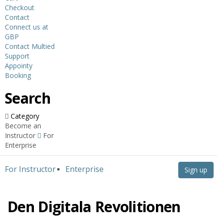
Checkout
Contact
Connect us at
GBP
Contact Multied
Support
Appointy
Booking
Search
Category
Become an
Instructor
For
Enterprise
For Instructor
Enterprise
Sign up
Den Digitala Revolitionen