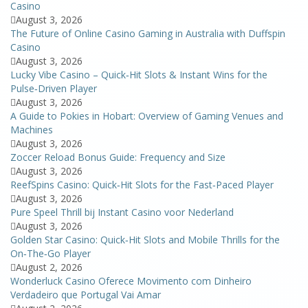
Casino
August 3, 2026
The Future of Online Casino Gaming in Australia with Duffspin
Casino
August 3, 2026
Lucky Vibe Casino – Quick‑Hit Slots & Instant Wins for the
Pulse‑Driven Player
August 3, 2026
A Guide to Pokies in Hobart: Overview of Gaming Venues and
Machines
August 3, 2026
Zoccer Reload Bonus Guide: Frequency and Size
August 3, 2026
ReefSpins Casino: Quick‑Hit Slots for the Fast‑Paced Player
August 3, 2026
Pure Speel Thrill bij Instant Casino voor Nederland
August 3, 2026
Golden Star Casino: Quick‑Hit Slots and Mobile Thrills for the
On‑The‑Go Player
August 2, 2026
Wonderluck Casino Oferece Movimento com Dinheiro
Verdadeiro que Portugal Vai Amar