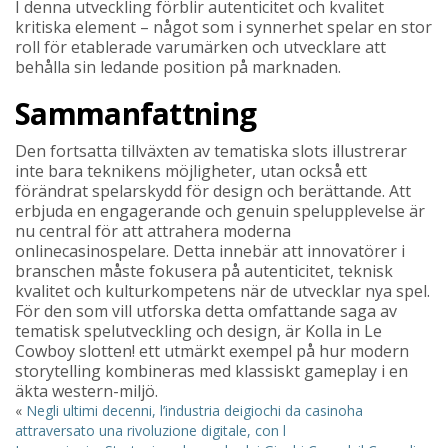
I denna utveckling förblir autenticitet och kvalitet
kritiska element – något som i synnerhet spelar en stor
roll för etablerade varumärken och utvecklare att
behålla sin ledande position på marknaden.
Sammanfattning
Den fortsatta tillväxten av tematiska slots illustrerar
inte bara teknikens möjligheter, utan också ett
förändrat spelarskydd för design och berättande. Att
erbjuda en engagerande och genuin spelupplevelse är
nu central för att attrahera moderna
onlinecasinospelare. Detta innebär att innovatörer i
branschen måste fokusera på autenticitet, teknisk
kvalitet och kulturkompetens när de utvecklar nya spel.
För den som vill utforska detta omfattande saga av
tematisk spelutveckling och design, är Kolla in Le
Cowboy slotten! ett utmärkt exempel på hur modern
storytelling kombineras med klassiskt gameplay i en
äkta western-miljö.
«
Negli ultimi decenni, l’industria deigiochi da casinoha
attraversato una rivoluzione digitale, con l