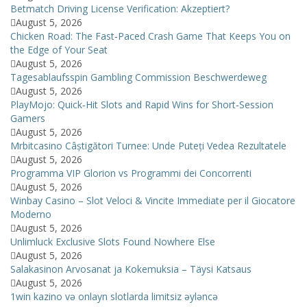
Betmatch Driving License Verification: Akzeptiert?
August 5, 2026
Chicken Road: The Fast‑Paced Crash Game That Keeps You on
the Edge of Your Seat
August 5, 2026
Tagesablaufsspin Gambling Commission Beschwerdeweg
August 5, 2026
PlayMojo: Quick‑Hit Slots and Rapid Wins for Short‑Session
Gamers
August 5, 2026
Mrbitcasino Câștigători Turnee: Unde Puteți Vedea Rezultatele
August 5, 2026
Programma VIP Glorion vs Programmi dei Concorrenti
August 5, 2026
Winbay Casino – Slot Veloci & Vincite Immediate per il Giocatore
Moderno
August 5, 2026
Unlimluck Exclusive Slots Found Nowhere Else
August 5, 2026
Salakasinon Arvosanat ja Kokemuksia – Täysi Katsaus
August 5, 2026
1win kazino və onlayn slotlarda limitsiz əyləncə