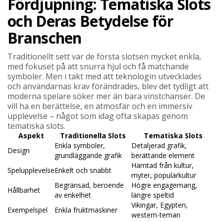
Fördjupning: Tematiska Slots
och Deras Betydelse för
Branschen
Traditionellt sett var de första slotsen mycket enkla,
med fokuset på att snurra hjul och få matchande
symboler. Men i takt med att teknologin utvecklades
och användarnas krav förändrades, blev det tydligt att
moderna spelare söker mer än bara vinstchanser. De
vill ha en berättelse, en atmosfär och en immersiv
upplevelse – något som idag ofta skapas genom
tematiska slots.
Aspekt
Traditionella Slots
Tematiska Slots
Enkla symboler,
Detaljerad grafik,
Design
grundläggande grafik
berättande element
Hämtad från kultur,
Spelupplevelse
Enkelt och snabbt
myter, populärkultur
Begränsad, beroende
Högre engagemang,
Hållbarhet
av enkelhet
längre speltid
Vikingar, Egypten,
Exempelspel
Enkla fruktmaskiner
western-teman