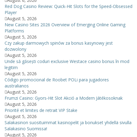
August 6, 2026
Red Dog Casino Review: Quick‑Hit Slots for the Speed‑Obsessed
Player
August 5, 2026
New Casino Sites 2026 Overview of Emerging Online Gaming
Platforms
August 5, 2026
Czy zakup darmowych spinów za bonus kasynowy jest
dozwolony
August 5, 2026
Unde să găsești coduri exclusive Westace casino bonus în mod
legitim
August 5, 2026
Código promocional de Roobet POLi para jugadores
australianos
August 5, 2026
Frumzi Casino: Gyors‑Hit Slot Akció a Modern Játékosoknak
August 5, 2026
Priorité et limites de retrait VIP Stake
August 5, 2026
Salakasinon suosituimmat kasinopelit ja bonukset yhdellä sivulla
Salakasino Suomissa!
August 5, 2026