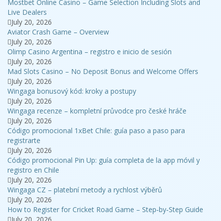
Mostbet Online Casino – Game Selection Including Slots and
Live Dealers
July 20, 2026
Aviator Crash Game – Overview
July 20, 2026
Olimp Casino Argentina – registro e inicio de sesión
July 20, 2026
Mad Slots Casino – No Deposit Bonus and Welcome Offers
July 20, 2026
Wingaga bonusový kód: kroky a postupy
July 20, 2026
Wingaga recenze – kompletní průvodce pro české hráče
July 20, 2026
Código promocional 1xBet Chile: guía paso a paso para
registrarte
July 20, 2026
Código promocional Pin Up: guía completa de la app móvil y
registro en Chile
July 20, 2026
Wingaga CZ – platební metody a rychlost výběrů
July 20, 2026
How to Register for Cricket Road Game – Step‑by‑Step Guide
July 20, 2026