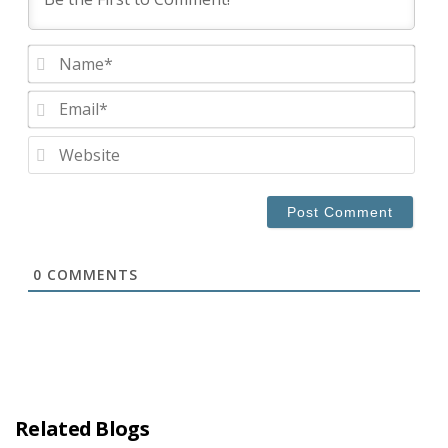
Nam
Emai
Web
0
COMMENTS
Related Blogs