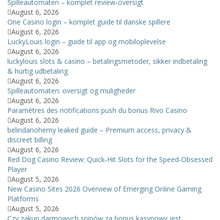
Spilleautomaten – komplet review‑oversigt
August 6, 2026
One Casino login – komplet guide til danske spillere
August 6, 2026
LuckyLouis login – guide til app og mobiloplevelse
August 6, 2026
luckylouis slots & casino – betalingsmetoder, sikker indbetaling
& hurtig udbetaling
August 6, 2026
Spilleautomaten: oversigt og muligheder
August 6, 2026
Paramètres des notifications push du bonus Rivo Casino
August 6, 2026
belindanohemy leaked guide – Premium access, privacy &
discreet billing
August 6, 2026
Red Dog Casino Review: Quick‑Hit Slots for the Speed‑Obsessed
Player
August 5, 2026
New Casino Sites 2026 Overview of Emerging Online Gaming
Platforms
August 5, 2026
Czy zakup darmowych spinów za bonus kasynowy jest