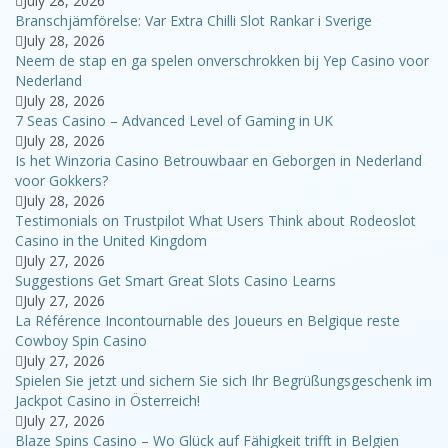
July 28, 2026
Branschjämförelse: Var Extra Chilli Slot Rankar i Sverige
July 28, 2026
Neem de stap en ga spelen onverschrokken bij Yep Casino voor
Nederland
July 28, 2026
7 Seas Casino – Advanced Level of Gaming in UK
July 28, 2026
Is het Winzoria Casino Betrouwbaar en Geborgen in Nederland
voor Gokkers?
July 28, 2026
Testimonials on Trustpilot What Users Think about Rodeoslot
Casino in the United Kingdom
July 27, 2026
Suggestions Get Smart Great Slots Casino Learns
July 27, 2026
La Référence Incontournable des Joueurs en Belgique reste
Cowboy Spin Casino
July 27, 2026
Spielen Sie jetzt und sichern Sie sich Ihr Begrüßungsgeschenk im
Jackpot Casino in Österreich!
July 27, 2026
Blaze Spins Casino – Wo Glück auf Fähigkeit trifft in Belgien