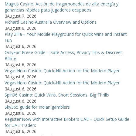
Magius Casino: Acción de tragamonedas de alta energía y
ganancias rápidas para jugadores ocupados
August 7, 2026
Richard Casino Australia Overview and Options
August 6, 2026
Play Zilla – Your Mobile Playground for Quick Wins and Instant
Fun
August 6, 2026
OnlyFan Freee Guide – Safe Access, Privacy Tips & Discreet
Billing
August 6, 2026
Vegas Hero Casino: Quick‑Hit Action for the Modern Player
August 6, 2026
Vegas Hero Casino: Quick‑Hit Action for the Modern Player
August 6, 2026
Spin96 Casino: Quick Wins, Short Sessions, Big Thrills
August 6, 2026
Sky365 guide for Indian gamblers
August 6, 2026
Register Now with Interactive Brokers UAE – Quick Setup Guide
for UAE Traders
August 6, 2026