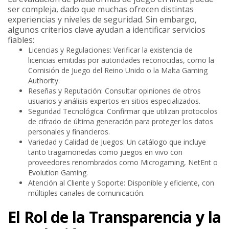
ser compleja, dado que muchas ofrecen distintas
experiencias y niveles de seguridad. Sin embargo,
algunos criterios clave ayudan a identificar servicios
fiables:
Licencias y Regulaciones: Verificar la existencia de
licencias emitidas por autoridades reconocidas, como la
Comisión de Juego del Reino Unido o la Malta Gaming
Authority.
Reseñas y Reputación: Consultar opiniones de otros
usuarios y análisis expertos en sitios especializados.
Seguridad Tecnológica: Confirmar que utilizan protocolos
de cifrado de última generación para proteger los datos
personales y financieros.
Variedad y Calidad de Juegos: Un catálogo que incluye
tanto tragamonedas como juegos en vivo con
proveedores renombrados como Microgaming, NetEnt o
Evolution Gaming.
Atención al Cliente y Soporte: Disponible y eficiente, con
múltiples canales de comunicación.
El Rol de la Transparencia y la