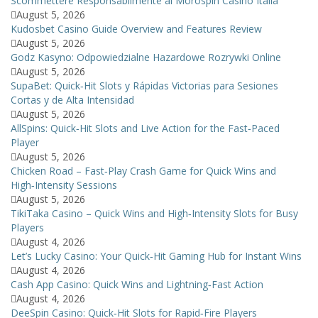
Scommettere Responsabilmente al Morospin Casino Italia
August 5, 2026
Kudosbet Casino Guide Overview and Features Review
August 5, 2026
Godz Kasyno: Odpowiedzialne Hazardowe Rozrywki Online
August 5, 2026
SupaBet: Quick‑Hit Slots y Rápidas Victorias para Sesiones
Cortas y de Alta Intensidad
August 5, 2026
AllSpins: Quick‑Hit Slots and Live Action for the Fast‑Paced
Player
August 5, 2026
Chicken Road – Fast‑Play Crash Game for Quick Wins and
High‑Intensity Sessions
August 5, 2026
TikiTaka Casino – Quick Wins and High‑Intensity Slots for Busy
Players
August 4, 2026
Let’s Lucky Casino: Your Quick‑Hit Gaming Hub for Instant Wins
August 4, 2026
Cash App Casino: Quick Wins and Lightning‑Fast Action
August 4, 2026
DeeSpin Casino: Quick‑Hit Slots for Rapid‑Fire Players