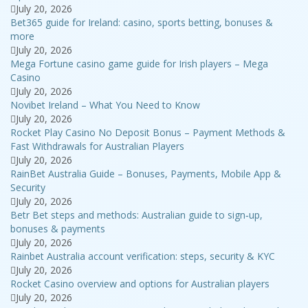
July 20, 2026
Bet365 guide for Ireland: casino, sports betting, bonuses &
more
July 20, 2026
Mega Fortune casino game guide for Irish players – Mega
Casino
July 20, 2026
Novibet Ireland – What You Need to Know
July 20, 2026
Rocket Play Casino No Deposit Bonus – Payment Methods &
Fast Withdrawals for Australian Players
July 20, 2026
RainBet Australia Guide – Bonuses, Payments, Mobile App &
Security
July 20, 2026
Betr Bet steps and methods: Australian guide to sign‑up,
bonuses & payments
July 20, 2026
Rainbet Australia account verification: steps, security & KYC
July 20, 2026
Rocket Casino overview and options for Australian players
July 20, 2026