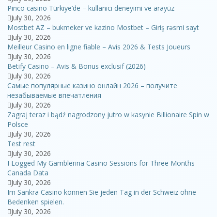
Pinco casino Türkiye’de – kullanıcı deneyimi ve arayüz
July 30, 2026
Mostbet AZ – bukmeker ve kazino Mostbet – Giriş rəsmi sayt
July 30, 2026
Meilleur Casino en ligne fiable – Avis 2026 & Tests Joueurs
July 30, 2026
Betify Casino – Avis & Bonus exclusif (2026)
July 30, 2026
Самые популярные казино онлайн 2026 – получите
незабываемые впечатления
July 30, 2026
Zagraj teraz i bądź nagrodzony jutro w kasynie Billionaire Spin w
Polsce
July 30, 2026
Test rest
July 30, 2026
I Logged My Gamblerina Casino Sessions for Three Months
Canada Data
July 30, 2026
Im Sankra Casino können Sie jeden Tag in der Schweiz ohne
Bedenken spielen.
July 30, 2026