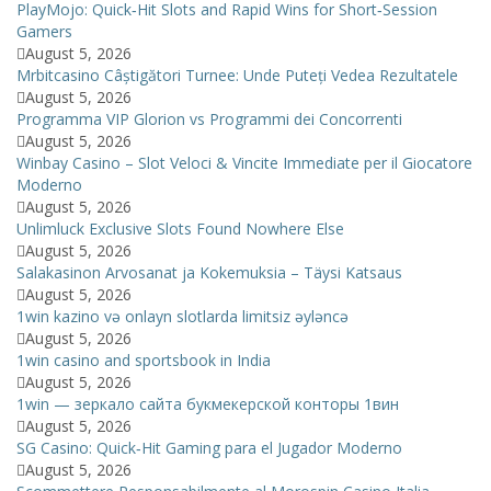
PlayMojo: Quick‑Hit Slots and Rapid Wins for Short‑Session
Gamers
August 5, 2026
Mrbitcasino Câștigători Turnee: Unde Puteți Vedea Rezultatele
August 5, 2026
Programma VIP Glorion vs Programmi dei Concorrenti
August 5, 2026
Winbay Casino – Slot Veloci & Vincite Immediate per il Giocatore
Moderno
August 5, 2026
Unlimluck Exclusive Slots Found Nowhere Else
August 5, 2026
Salakasinon Arvosanat ja Kokemuksia – Täysi Katsaus
August 5, 2026
1win kazino və onlayn slotlarda limitsiz əyləncə
August 5, 2026
1win casino and sportsbook in India
August 5, 2026
1win — зеркало сайта букмекерской конторы 1вин
August 5, 2026
SG Casino: Quick‑Hit Gaming para el Jugador Moderno
August 5, 2026