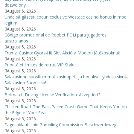
dozwolony
August 5, 2026
Unde să găsești coduri exclusive Westace casino bonus în mod
legitim
August 5, 2026
Código promocional de Roobet POLi para jugadores
australianos
August 5, 2026
Frumzi Casino: Gyors‑Hit Slot Akció a Modern Játékosoknak
August 5, 2026
Priorité et limites de retrait VIP Stake
August 5, 2026
Salakasinon suosituimmat kasinopelit ja bonukset yhdellä sivulla
Salakasino Suomissa!
August 5, 2026
Betmatch Driving License Verification: Akzeptiert?
August 5, 2026
Chicken Road: The Fast‑Paced Crash Game That Keeps You on
the Edge of Your Seat
August 5, 2026
Tagesablaufsspin Gambling Commission Beschwerdeweg
August 5, 2026