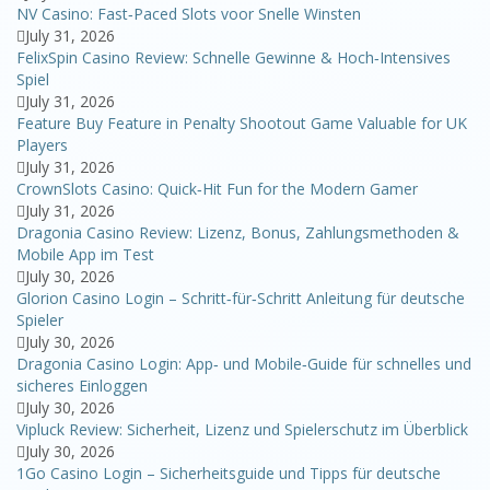
NV Casino: Fast‑Paced Slots voor Snelle Winsten
July 31, 2026
FelixSpin Casino Review: Schnelle Gewinne & Hoch‑Intensives
Spiel
July 31, 2026
Feature Buy Feature in Penalty Shootout Game Valuable for UK
Players
July 31, 2026
CrownSlots Casino: Quick‑Hit Fun for the Modern Gamer
July 31, 2026
Dragonia Casino Review: Lizenz, Bonus, Zahlungsmethoden &
Mobile App im Test
July 30, 2026
Glorion Casino Login – Schritt‑für‑Schritt Anleitung für deutsche
Spieler
July 30, 2026
Dragonia Casino Login: App‑ und Mobile‑Guide für schnelles und
sicheres Einloggen
July 30, 2026
Vipluck Review: Sicherheit, Lizenz und Spielerschutz im Überblick
July 30, 2026
1Go Casino Login – Sicherheitsguide und Tipps für deutsche