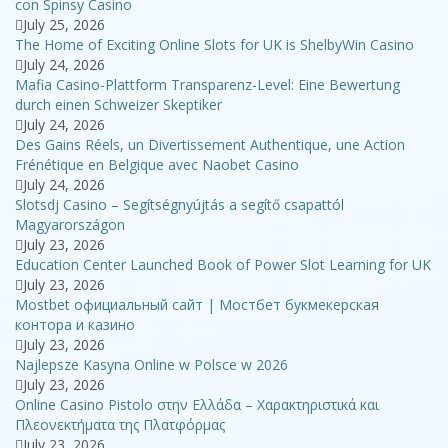
con Spinsy Casino
July 25, 2026
The Home of Exciting Online Slots for UK is ShelbyWin Casino
July 24, 2026
Mafia Casino-Plattform Transparenz-Level: Eine Bewertung
durch einen Schweizer Skeptiker
July 24, 2026
Des Gains Réels, un Divertissement Authentique, une Action
Frénétique en Belgique avec Naobet Casino
July 24, 2026
Slotsdj Casino – Segítségnyújtás a segítő csapattól
Magyarországon
July 23, 2026
Education Center Launched Book of Power Slot Learning for UK
July 23, 2026
Mostbet официальный сайт | Мостбет букмекерская
контора и казино
July 23, 2026
Najlepsze Kasyna Online w Polsce w 2026
July 23, 2026
Online Casino Pistolo στην Ελλάδα – Χαρακτηριστικά και
Πλεονεκτήματα της Πλατφόρμας
July 23, 2026