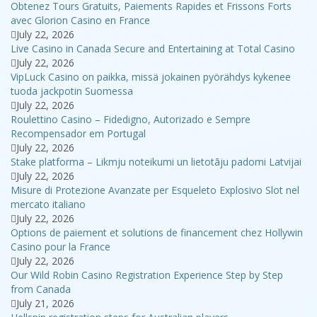
Obtenez Tours Gratuits, Paiements Rapides et Frissons Forts
avec Glorion Casino en France
July 22, 2026
Live Casino in Canada Secure and Entertaining at Total Casino
July 22, 2026
VipLuck Casino on paikka, missä jokainen pyörähdys kykenee
tuoda jackpotin Suomessa
July 22, 2026
Roulettino Casino – Fidedigno, Autorizado e Sempre
Recompensador em Portugal
July 22, 2026
Stake platforma – Likmju noteikumi un lietotāju padomi Latvijai
July 22, 2026
Misure di Protezione Avanzate per Esqueleto Explosivo Slot nel
mercato italiano
July 22, 2026
Options de paiement et solutions de financement chez Hollywin
Casino pour la France
July 22, 2026
Our Wild Robin Casino Registration Experience Step by Step
from Canada
July 21, 2026