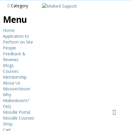
Category
Menu
Home
Application to
Perform on Site
People
Feedback &
Reviews
Blogs
Courses
Membership
About Us
Mission/Vision
Why
Multiedusers?
FAQ
Moodle Portal
Moodle Courses
Shop
Cart