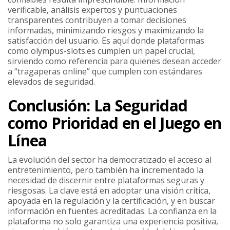
verificable, análisis expertos y puntuaciones
transparentes contribuyen a tomar decisiones
informadas, minimizando riesgos y maximizando la
satisfacción del usuario. Es aquí donde plataformas
como olympus-slots.es cumplen un papel crucial,
sirviendo como referencia para quienes desean acceder
a “tragaperas online” que cumplen con estándares
elevados de seguridad.
Conclusión: La Seguridad
como Prioridad en el Juego en
Línea
La evolución del sector ha democratizado el acceso al
entretenimiento, pero también ha incrementado la
necesidad de discernir entre plataformas seguras y
riesgosas. La clave está en adoptar una visión crítica,
apoyada en la regulación y la certificación, y en buscar
información en fuentes acreditadas. La confianza en la
plataforma no solo garantiza una experiencia positiva,