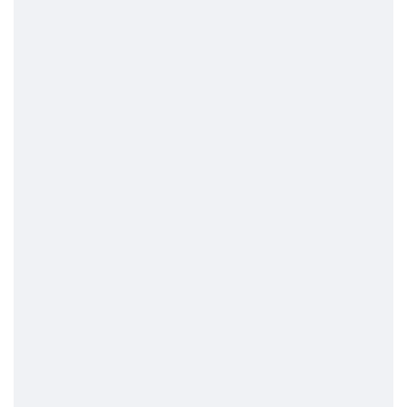
Login
Subscribe
Nam
Emai
Webs