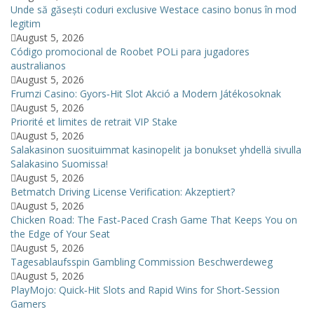
Unde să găsești coduri exclusive Westace casino bonus în mod
legitim
August 5, 2026
Código promocional de Roobet POLi para jugadores
australianos
August 5, 2026
Frumzi Casino: Gyors‑Hit Slot Akció a Modern Játékosoknak
August 5, 2026
Priorité et limites de retrait VIP Stake
August 5, 2026
Salakasinon suosituimmat kasinopelit ja bonukset yhdellä sivulla
Salakasino Suomissa!
August 5, 2026
Betmatch Driving License Verification: Akzeptiert?
August 5, 2026
Chicken Road: The Fast‑Paced Crash Game That Keeps You on
the Edge of Your Seat
August 5, 2026
Tagesablaufsspin Gambling Commission Beschwerdeweg
August 5, 2026
PlayMojo: Quick‑Hit Slots and Rapid Wins for Short‑Session
Gamers