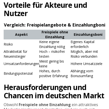
Vorteile für Akteure und
Nutzer
Vergleich: Freispielangebote & Einzahlungboni
Freispiele ohne
Aspekt
Einzahlungsboni
Einzahlung
Keine eigene
Eigenes Kapital
Risiko
Einzahlung nötig
erforderlich
Attraktivität für
Hoch – risikofrei
Möglich, aber mit
Neueinsteiger
testen
Risiko verbunden
Meist gering bis
Umsatzanforderungen
Höhere Umsatzziele
keine
Hohes, durch
Abhängig vom
Bindungspotenzial
positive Erfahrung
Bonusumfang
Herausforderungen und
Chancen im deutschen Markt
Obwohl
Freispiele ohne Einzahlung
ein attraktives