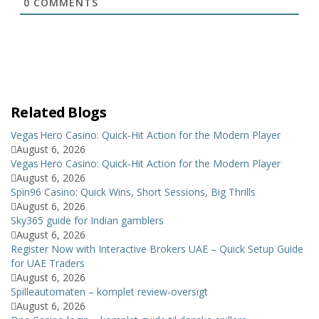
0
COMMENTS
Related Blogs
Vegas Hero Casino: Quick‑Hit Action for the Modern Player
August 6, 2026
Vegas Hero Casino: Quick‑Hit Action for the Modern Player
August 6, 2026
Spin96 Casino: Quick Wins, Short Sessions, Big Thrills
August 6, 2026
Sky365 guide for Indian gamblers
August 6, 2026
Register Now with Interactive Brokers UAE – Quick Setup Guide
for UAE Traders
August 6, 2026
Spilleautomaten – komplet review‑oversigt
August 6, 2026