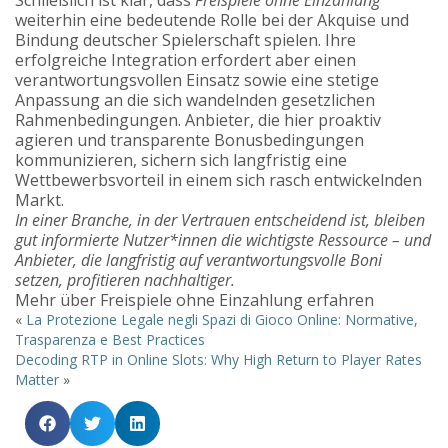
Schließlich ist klar, dass
Freispiele ohne Einzahlung
weiterhin eine bedeutende Rolle bei der Akquise und
Bindung deutscher Spielerschaft spielen. Ihre
erfolgreiche Integration erfordert aber einen
verantwortungsvollen Einsatz sowie eine stetige
Anpassung an die sich wandelnden gesetzlichen
Rahmenbedingungen. Anbieter, die hier proaktiv
agieren und transparente Bonusbedingungen
kommunizieren, sichern sich langfristig eine
Wettbewerbsvorteil in einem sich rasch entwickelnden
Markt.
In einer Branche, in der Vertrauen entscheidend ist, bleiben
gut informierte Nutzer*innen die wichtigste Ressource – und
Anbieter, die langfristig auf verantwortungsvolle Boni
setzen, profitieren nachhaltiger.
Mehr über Freispiele ohne Einzahlung erfahren
«
La Protezione Legale negli Spazi di Gioco Online: Normative,
Trasparenza e Best Practices
Decoding RTP in Online Slots: Why High Return to Player Rates
Matter
»