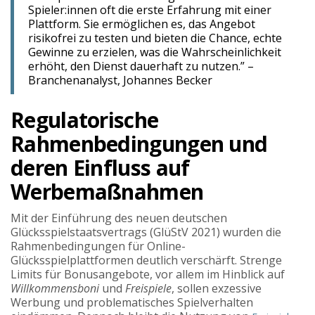
Spieler:innen oft die erste Erfahrung mit einer
Plattform. Sie ermöglichen es, das Angebot
risikofrei zu testen und bieten die Chance, echte
Gewinne zu erzielen, was die Wahrscheinlichkeit
erhöht, den Dienst dauerhaft zu nutzen.” –
Branchenanalyst, Johannes Becker
Regulatorische
Rahmenbedingungen und
deren Einfluss auf
Werbemaßnahmen
Mit der Einführung des neuen deutschen
Glücksspielstaatsvertrags (GlüStV 2021) wurden die
Rahmenbedingungen für Online-
Glücksspielplattformen deutlich verschärft. Strenge
Limits für Bonusangebote, vor allem im Hinblick auf
Willkommensboni
und
Freispiele
, sollen exzessive
Werbung und problematisches Spielverhalten