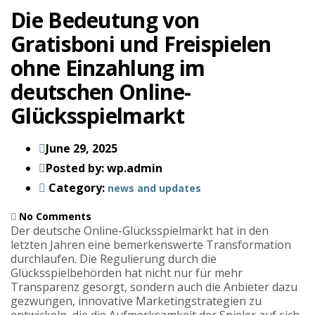
Die Bedeutung von
Gratisboni und Freispielen
ohne Einzahlung im
deutschen Online-
Glücksspielmarkt
June 29, 2025
Posted by:
wp.admin
Category:
news and updates
No Comments
Der deutsche Online-Glücksspielmarkt hat in den
letzten Jahren eine bemerkenswerte Transformation
durchlaufen. Die Regulierung durch die
Glücksspielbehörden hat nicht nur für mehr
Transparenz gesorgt, sondern auch die Anbieter dazu
gezwungen, innovative Marketingstrategien zu