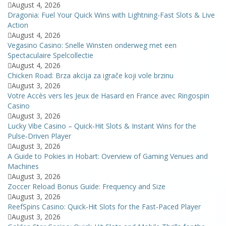
August 4, 2026
Dragonia: Fuel Your Quick Wins with Lightning-Fast Slots & Live
Action
August 4, 2026
Vegasino Casino: Snelle Winsten onderweg met een
Spectaculaire Spelcollectie
August 4, 2026
Chicken Road: Brza akcija za igrače koji vole brzinu
August 3, 2026
Votre Accès vers les Jeux de Hasard en France avec Ringospin
Casino
August 3, 2026
Lucky Vibe Casino – Quick‑Hit Slots & Instant Wins for the
Pulse‑Driven Player
August 3, 2026
A Guide to Pokies in Hobart: Overview of Gaming Venues and
Machines
August 3, 2026
Zoccer Reload Bonus Guide: Frequency and Size
August 3, 2026
ReefSpins Casino: Quick‑Hit Slots for the Fast‑Paced Player
August 3, 2026