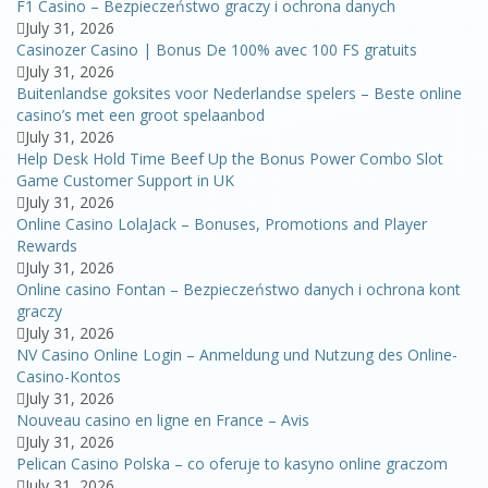
F1 Casino – Bezpieczeństwo graczy i ochrona danych
July 31, 2026
Casinozer Casino | Bonus De 100% avec 100 FS gratuits
July 31, 2026
Buitenlandse goksites voor Nederlandse spelers – Beste online
casino’s met een groot spelaanbod
July 31, 2026
Help Desk Hold Time Beef Up the Bonus Power Combo Slot
Game Customer Support in UK
July 31, 2026
Online Casino LolaJack – Bonuses, Promotions and Player
Rewards
July 31, 2026
Online casino Fontan – Bezpieczeństwo danych i ochrona kont
graczy
July 31, 2026
NV Casino Online Login – Anmeldung und Nutzung des Online-
Casino-Kontos
July 31, 2026
Nouveau casino en ligne en France – Avis
July 31, 2026
Pelican Casino Polska – co oferuje to kasyno online graczom
July 31, 2026