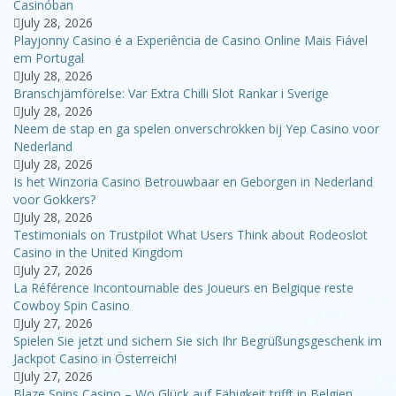
Casinóban
July 28, 2026
Playjonny Casino é a Experiência de Casino Online Mais Fiável
em Portugal
July 28, 2026
Branschjämförelse: Var Extra Chilli Slot Rankar i Sverige
July 28, 2026
Neem de stap en ga spelen onverschrokken bij Yep Casino voor
Nederland
July 28, 2026
Is het Winzoria Casino Betrouwbaar en Geborgen in Nederland
voor Gokkers?
July 28, 2026
Testimonials on Trustpilot What Users Think about Rodeoslot
Casino in the United Kingdom
July 27, 2026
La Référence Incontournable des Joueurs en Belgique reste
Cowboy Spin Casino
July 27, 2026
Spielen Sie jetzt und sichern Sie sich Ihr Begrüßungsgeschenk im
Jackpot Casino in Österreich!
July 27, 2026
Blaze Spins Casino – Wo Glück auf Fähigkeit trifft in Belgien