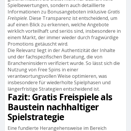
Spielbewertungen, sondern auch detaillierte
Informationen zu Bonusangeboten inklusive
Gratis
Freispiele
. Diese Transparenz ist entscheidend, um
auf einen Blick zu erkennen, welche Angebote
wirklich vorteilhaft und seriös sind, insbesondere in
einem Markt, der immer wieder durch fragwürdige
Promotions getäuscht wird.
Die Relevanz liegt in der Authentizität der Inhalte
und der fachspezifischen Beratung, die von
Brancheninsidern verifiziert wurde. So lässt sich die
Nutzung von Free Spins in einer
verantwortungsvollen Weise optimieren, was
insbesondere für wiederholte Spielphasen und
längerfristige Strategien entscheidend ist.
Fazit: Gratis Freispiele als
Baustein nachhaltiger
Spielstrategie
Eine fundierte Herangehensweise im Bereich