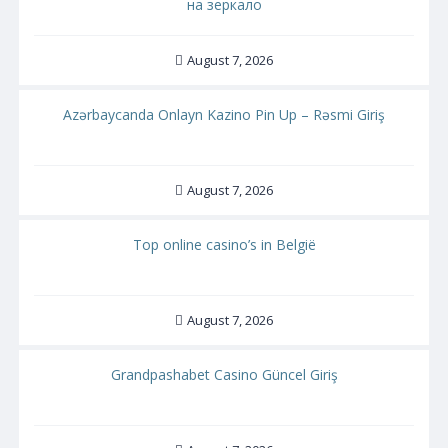
на зеркало
August 7, 2026
Azərbaycanda Onlayn Kazino Pin Up – Rəsmi Giriş
August 7, 2026
Top online casino’s in België
August 7, 2026
Grandpashabet Casino Güncel Giriş