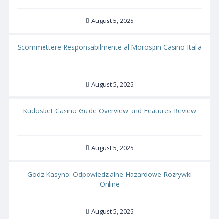
August 5, 2026
Scommettere Responsabilmente al Morospin Casino Italia
August 5, 2026
Kudosbet Casino Guide Overview and Features Review
August 5, 2026
Godz Kasyno: Odpowiedzialne Hazardowe Rozrywki
Online
August 5, 2026