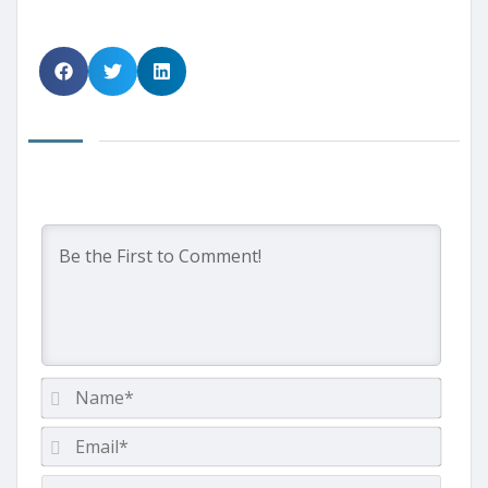
Name
Email*
Websi