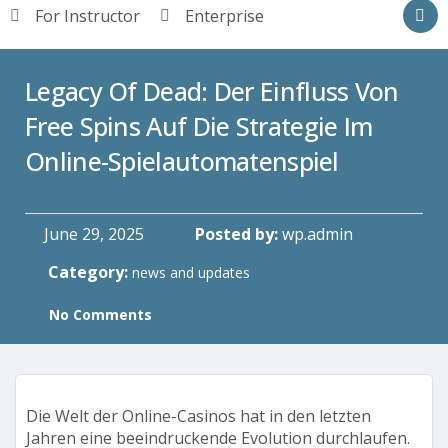
For Instructor
Enterprise
Legacy Of Dead: Der Einfluss Von
Free Spins Auf Die Strategie Im
Online-Spielautomatenspiel
June 29, 2025
Posted by:
wp.admin
Category:
news and updates
No Comments
Die Welt der Online-Casinos hat in den letzten
Jahren eine beeindruckende Evolution durchlaufen.