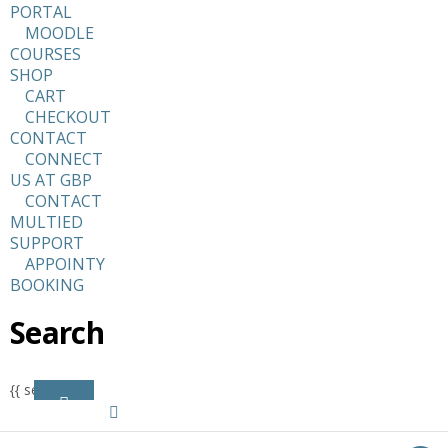
PORTAL
MOODLE
COURSES
SHOP
CART
CHECKOUT
CONTACT
CONNECT
US AT GBP
CONTACT
MULTIED
SUPPORT
APPOINTY
BOOKING
Search
{{ search }}