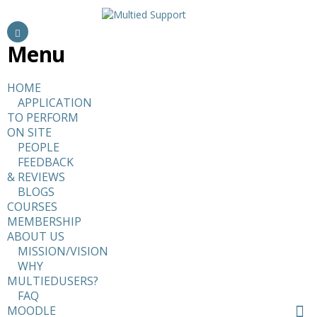
Menu
HOME
APPLICATION
TO PERFORM
ON SITE
PEOPLE
FEEDBACK
& REVIEWS
BLOGS
COURSES
MEMBERSHIP
ABOUT US
MISSION/VISION
WHY
MULTIEDUSERS?
FAQ
MOODLE