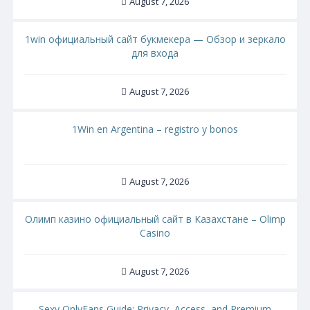
August 7, 2026
1win официальный сайт букмекера — Обзор и зеркало
для входа
August 7, 2026
1Win en Argentina – registro y bonos
August 7, 2026
Олимп казино официальный сайт в Казахстане – Olimp
Casino
August 7, 2026
Sexy OnlyFans Guide: Privacy, Access, and Premium