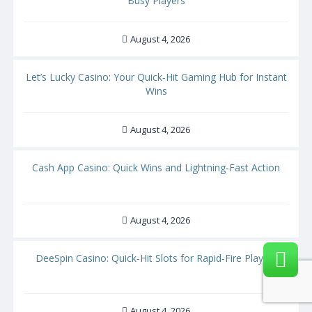
Busy Players
August 4, 2026
Let’s Lucky Casino: Your Quick‑Hit Gaming Hub for Instant
Wins
August 4, 2026
Cash App Casino: Quick Wins and Lightning‑Fast Action
August 4, 2026
DeeSpin Casino: Quick‑Hit Slots for Rapid‑Fire Players
August 4, 2026