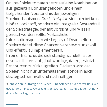
Online-Spielautomaten setzt auf eine Kombination
aus gezielten Bonusangeboten und einem
tiefgehenden Verständnis der jeweiligen
Spielmechanismen.
Gratis Freispiele
sind hierbei kein
bloßer Lockstoff, sondern ein integraler Bestandteil
der Spielstrategie, der mit Vorsicht und Wissen
genutzt werden sollte. Verlässliche
Informationsquellen wie Legacy of Dead helfen
Spielern dabei, diese Chancen verantwortungsvoll
und effektiv zu implementieren.
In einer Branche, die sich ständig wandelt, ist es
essenziell, stets auf glaubwürdige, datengestützte
Ressourcen zurückzugreifen. Dadurch wird das
Spielen nicht nur unterhaltsamer, sondern auch
strategisch sinnvoll und nachhaltiger.
«
Innovazioni e Strategie nel Gioco
The Science of Repetitive Bass Reel
»
d’Azzardo Online: La Crescita di Slot
Strategies in Competitive Fishing
Gratis Senza Registrazione