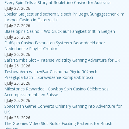
Every Spin Tells a Story at Roulettino Casino for Australia
July 27, 2026
Spielen Sie jetzt und sichern Sie sich Ihr Begrüßungsgeschenk im
Jackpot Casino in Österreich!
July 27, 2026
Blaze Spins Casino – Wo Glück auf Fähigkeit trifft in Belgien
July 26, 2026
Duffspin Casino Favorieten Systeem Beoordeeld door
Nederlandse Playlist Creator
July 26, 2026
Safari Simba Slot – Intense Volatility Gaming Adventure for UK
July 26, 2026
Testowałem w LazyBar Casino na Pięciu Różnych
Przeglądarkach – Sprawdzenie Kompatybilności
July 25, 2026
Milestones Rewarded : Cowboy Spin Casino Célèbre ses
Accomplissements en Suisse
July 25, 2026
Spaceman Game Converts Ordinary Gaming into Adventure for
UK
July 25, 2026
The Goonies Video Slot Builds Exciting Patterns for British