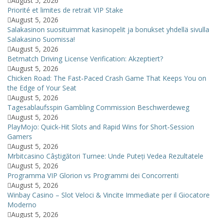
August 5, 2026
Priorité et limites de retrait VIP Stake
August 5, 2026
Salakasinon suosituimmat kasinopelit ja bonukset yhdellä sivulla
Salakasino Suomissa!
August 5, 2026
Betmatch Driving License Verification: Akzeptiert?
August 5, 2026
Chicken Road: The Fast‑Paced Crash Game That Keeps You on
the Edge of Your Seat
August 5, 2026
Tagesablaufsspin Gambling Commission Beschwerdeweg
August 5, 2026
PlayMojo: Quick‑Hit Slots and Rapid Wins for Short‑Session
Gamers
August 5, 2026
Mrbitcasino Câștigători Turnee: Unde Puteți Vedea Rezultatele
August 5, 2026
Programma VIP Glorion vs Programmi dei Concorrenti
August 5, 2026
Winbay Casino – Slot Veloci & Vincite Immediate per il Giocatore
Moderno
August 5, 2026