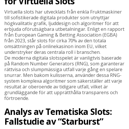
för Virtuella Slots
Virtuella slots har utvecklats från enkla Fruktmaskiner
till sofistikerade digitala produkter som utnyttjar
högkvalitativ grafik, ljuddesign och algoritmer för att
erbjuda oförutsägbara utbetalningar. Enligt en rapport
från European Gaming & Betting Association (EGBA)
från 2023, står slots för cirka 70% av den totala
omsättningen på onlinekasinon inom EU, vilket
understryker deras centrala roll i branschen.
De moderna digitala slotsspelet är vanligtvis baserade
på Random Number Generators (RNG), som garanterar
rättvisa och slumpmässiga utfall varje gång en spelare
snurrar. Men bakom kulisserna, använder dessa RNG-
system komplexa algoritmer som säkerställer att varje
resultat är oberoende av tidigare utfall, vilket är
grundläggande för att upprätthålla transparens och
förtroende.
Analys av Tematiska Slots:
Fallstudie av “Starburst”