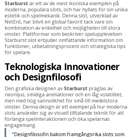
Starburst
är ett av de mest ikoniska exemplen på
moderna, populära slots, och har hyllats för sin unika
estetik och spelmekanik. Denna slot, utvecklad av
NetEnt, har blivit en global favorit tack vare sin
kombination av enkelhet och möjligheten till stora
vinster. Plattformar som beskriver spelupplevelsen
Starburst slot erbjuder omfattande information om
funktioner, utbetalningsprocent och strategiska tips
för spelare.
Teknologiska Innovationer
och Designfilosofi
Den grafiska designen av
Starburst
präglas av
neonljus, smidiga animationer och en låg volatilitet,
men med hög sannolikhet för små till medelstora
vinster. Denna design är ett exempel på hur moderna
slots använder sig av visuell tilltalande teknik för att
förlänga spelinteraktionen och öka spelarnas
engagemang.
“Designfilosofin bakom framgångsrika slots som