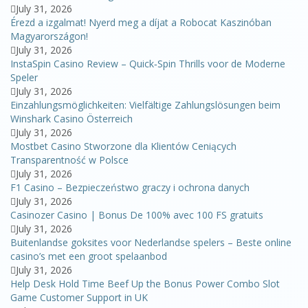
July 31, 2026
Érezd a izgalmat! Nyerd meg a díjat a Robocat Kaszinóban
Magyarországon!
July 31, 2026
InstaSpin Casino Review – Quick‑Spin Thrills voor de Moderne
Speler
July 31, 2026
Einzahlungsmöglichkeiten: Vielfältige Zahlungslösungen beim
Winshark Casino Österreich
July 31, 2026
Mostbet Casino Stworzone dla Klientów Ceniących
Transparentność w Polsce
July 31, 2026
F1 Casino – Bezpieczeństwo graczy i ochrona danych
July 31, 2026
Casinozer Casino | Bonus De 100% avec 100 FS gratuits
July 31, 2026
Buitenlandse goksites voor Nederlandse spelers – Beste online
casino’s met een groot spelaanbod
July 31, 2026
Help Desk Hold Time Beef Up the Bonus Power Combo Slot
Game Customer Support in UK