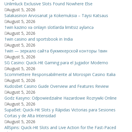
Unlimluck Exclusive Slots Found Nowhere Else
August 5, 2026
Salakasinon Arvosanat ja Kokemuksia – Täysi Katsaus
August 5, 2026
1win kazino və onlayn slotlarda limitsiz əyləncə
August 5, 2026
1win casino and sportsbook in India
August 5, 2026
1win — зеркало сайта букмекерской конторы 1вин
August 5, 2026
SG Casino: Quick‑Hit Gaming para el Jugador Moderno
August 5, 2026
Scommettere Responsabilmente al Morospin Casino Italia
August 5, 2026
Kudosbet Casino Guide Overview and Features Review
August 5, 2026
Godz Kasyno: Odpowiedzialne Hazardowe Rozrywki Online
August 5, 2026
SupaBet: Quick‑Hit Slots y Rápidas Victorias para Sesiones
Cortas y de Alta Intensidad
August 5, 2026
AllSpins: Quick‑Hit Slots and Live Action for the Fast‑Paced