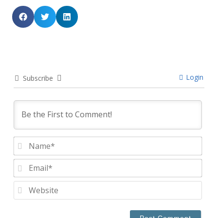
Login
Subscribe
Nam
Emai
Web