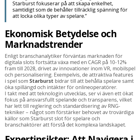
Starburst fokuserar på att skapa enkelhet,
samtidigt som de behåller tillräcklig spänning för
att locka olika typer av spelare.”
Ekonomisk Betydelse och
Marknadstrender
Enligt branschanalytiker förväntas marknaden för
digitala slots fortsätta växa med en CAGR på 10-12%
fram till 2028, drivet av innovationer inom VR, mobilspel
och personalisering. Exempelvis, de attraktiva features
i spel som
Starburst
bidrar till att behålla spelare samt
öka spillängd och intäkter för onlineoperatörer.
I takt med att teknologin utvecklas, ser vi även ett ökat
fokus på ansvarsfullt spelande och transparens, vilket
har lett till reglering och standardisering av RNG-
tekniker – något som förstärker behovet av trovärdiga
källor som Starburst slot för spelare och
branschaktörer att förstå det komplexa landskapet.
Expertinsikter: Att Navigera i