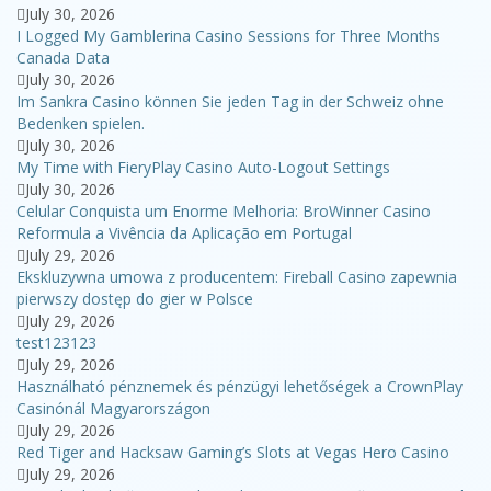
July 30, 2026
I Logged My Gamblerina Casino Sessions for Three Months
Canada Data
July 30, 2026
Im Sankra Casino können Sie jeden Tag in der Schweiz ohne
Bedenken spielen.
July 30, 2026
My Time with FieryPlay Casino Auto-Logout Settings
July 30, 2026
Celular Conquista um Enorme Melhoria: BroWinner Casino
Reformula a Vivência da Aplicação em Portugal
July 29, 2026
Ekskluzywna umowa z producentem: Fireball Casino zapewnia
pierwszy dostęp do gier w Polsce
July 29, 2026
test123123
July 29, 2026
Használható pénznemek és pénzügyi lehetőségek a CrownPlay
Casinónál Magyarországon
July 29, 2026
Red Tiger and Hacksaw Gaming’s Slots at Vegas Hero Casino
July 29, 2026