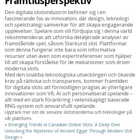
Framtidsperspektiv
Den digitala slotsindustrin befinner sig i en
fascinerande fas av innovation, där design, teknologi
och spelstrategi samverkar för att skapa engagerande
upplevelser. Spelare som vill fördjupa sig i denna värld
rekommenderas att utforska detaljerade analyser av
framstående spel, såsom Starburst slot. Plattformar
som denna fungerar inte bara som informativa
resurser utan även som expertreferenser som hjälper
till att skapa förståelse för de mekanismer som driver
moderna slots.
Med den snabba teknologiska utvecklingen och ökande
krav på rättvisa och transparens, kommer framtiden
för digitala slots att förmodligen präglas av ytterligare
innovationer som VR, AI och personaliserat spelande –
allt med en stark förankring i vetenskapligt baserade
RNG-system och ansvarsfullt spelande.
Upptäck mer om de senaste slotstrenderna och teknologier på
vår plattform.
«
Emerging Trends in Canadian Online Slots: A Deep Dive
Unlocking the Mysteries of Ancient Egypt Through Modern Slot
Design
»