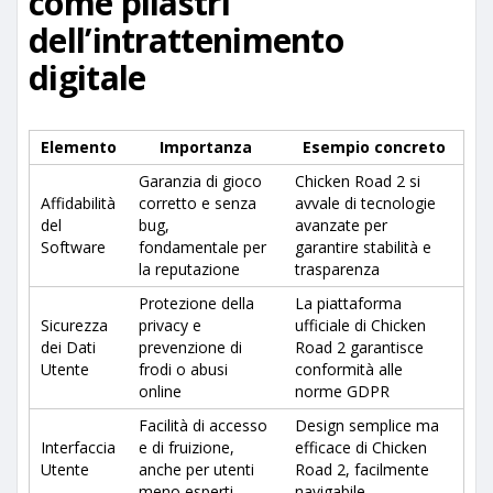
come pilastri
dell’intrattenimento
digitale
Elemento
Importanza
Esempio concreto
Garanzia di gioco
Chicken Road 2 si
Affidabilità
corretto e senza
avvale di tecnologie
del
bug,
avanzate per
Software
fondamentale per
garantire stabilità e
la reputazione
trasparenza
Protezione della
La piattaforma
Sicurezza
privacy e
ufficiale di Chicken
dei Dati
prevenzione di
Road 2 garantisce
Utente
frodi o abusi
conformità alle
online
norme GDPR
Facilità di accesso
Design semplice ma
Interfaccia
e di fruizione,
efficace di Chicken
Utente
anche per utenti
Road 2, facilmente
meno esperti
navigabile