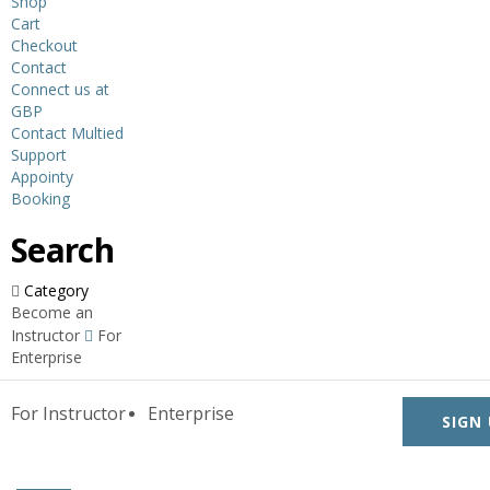
Shop
Cart
Checkout
Contact
Connect us at
GBP
Contact Multied
Support
Appointy
Booking
Search
Category
Become an
Instructor
For
Enterprise
For Instructor
Enterprise
SIGN