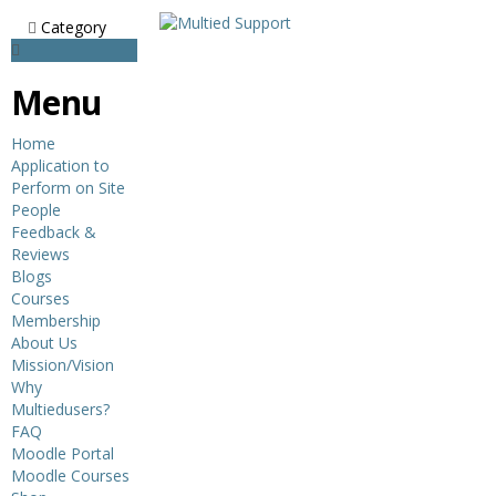
Category
Menu
Home
Application to
Perform on Site
People
Feedback &
Reviews
Blogs
Courses
Membership
About Us
Mission/Vision
Why
Multiedusers?
FAQ
Moodle Portal
Moodle Courses